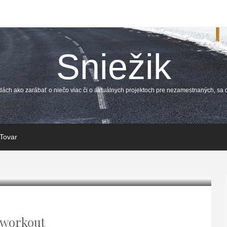
Sniežik
dách ako zarábať o niečo viac či o aktuálnych projektoch pre nezamestnaných, sa
Tovar
 workout