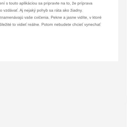
í s touto aplikáciou sa pripravte na to, že príprava
to vzdávať. Aj nejaký pohyb sa ráta ako žiadny.
znamenávajú vaše cvičenia. Pekne a jasne vidíte, v ktoré
e dôležité to vidieť reálne. Potom nebudete chcieť vynechať