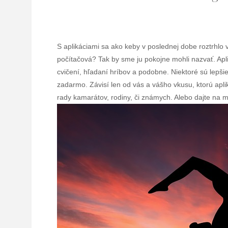
S aplikáciami sa ako keby v poslednej dobe roztrhlo v
počítačová? Tak by sme ju pokojne mohli nazvať. Ap
cvičení, hľadaní hríbov a podobne. Niektoré sú lepšie
zadarmo. Závisí len od vás a vášho vkusu, ktorú aplik
rady kamarátov, rodiny, či známych. Alebo dajte na m