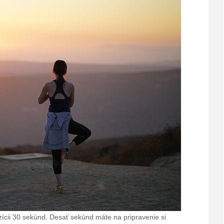
ozícii 30 sekúnd. Desať sekúnd máte na pripravenie si