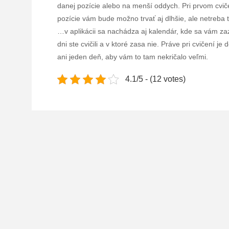
danej pozície alebo na menší oddych. Pri prvom cvičen
pozície vám bude možno trvať aj dlhšie, ale netreba 
…v aplikácii sa nachádza aj kalendár, kde sa vám za
dni ste cvičili a v ktoré zasa nie. Práve pri cvičení j
ani jeden deň, aby vám to tam nekričalo veľmi.
4.1/5 - (12 votes)