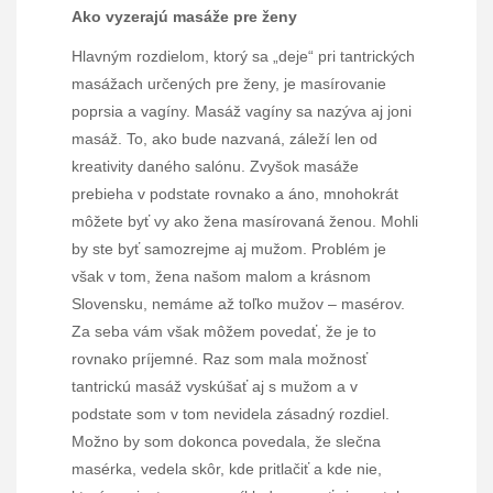
Ako vyzerajú masáže pre ženy
Hlavným rozdielom, ktorý sa „deje“ pri tantrických
masážach určených pre ženy, je masírovanie
poprsia a vagíny. Masáž vagíny sa nazýva aj joni
masáž. To, ako bude nazvaná, záleží len od
kreativity daného salónu. Zvyšok masáže
prebieha v podstate rovnako a áno, mnohokrát
môžete byť vy ako žena masírovaná ženou. Mohli
by ste byť samozrejme aj mužom. Problém je
však v tom, žena našom malom a krásnom
Slovensku, nemáme až toľko mužov – masérov.
Za seba vám však môžem povedať, že je to
rovnako príjemné. Raz som mala možnosť
tantrickú masáž vyskúšať aj s mužom a v
podstate som v tom nevidela zásadný rozdiel.
Možno by som dokonca povedala, že slečna
masérka, vedela skôr, kde pritlačiť a kde nie,