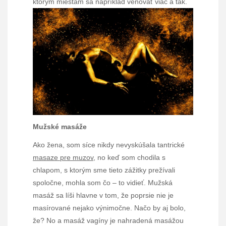
ktorým miestam sa napríklad venovať viac a tak.
Mužské masáže
Ako žena, som síce nikdy nevyskúšala tantrické
masaze pre muzov
, no keď som chodila s
chlapom, s ktorým sme tieto zážitky prežívali
spoločne, mohla som čo – to vidieť. Mužská
masáž sa líši hlavne v tom, že poprsie nie je
masírované nejako výnimočne. Načo by aj bolo,
že? No a masáž vagíny je nahradená masážou