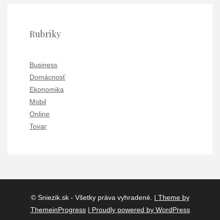
Rubriky
Business
Domácnosť
Ekonomika
Mobil
Online
Tovar
© Sniezik.sk - Všetky práva vyhradené.
| Theme by
ThemeinProgress
| Proudly powered by WordPress