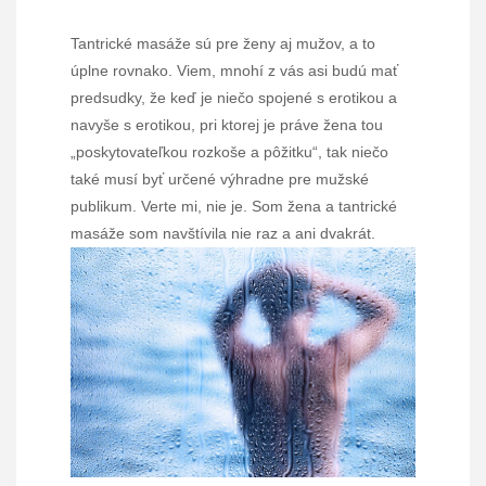
Tantrické masáže sú pre ženy aj mužov, a to
úplne rovnako. Viem, mnohí z vás asi budú mať
predsudky, že keď je niečo spojené s erotikou a
navyše s erotikou, pri ktorej je práve žena tou
„poskytovateľkou rozkoše a pôžitku“, tak niečo
také musí byť určené výhradne pre mužské
publikum. Verte mi, nie je. Som žena a tantrické
masáže som navštívila nie raz a ani dvakrát.