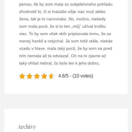
penisu. Ak by som mala zo subjektívneho pohľadu
zhodnotiť to, či si masáže užije viac muž alebo
žena, tak je to narovnako. No, možno, niekedy
som mala pocit, že si to ten „môj“ užíval trošku
viac. To by som však skôr pripisovala tomu, že sa
menej hanbil a ostýchal. Ja som totiž stále, niekde
vzadu v hlave, mala taký pocit, že by som sa pred
ním nemala až ta odviazať. On na to zjavne až
taký ohľad nebral, čo bolo len k jeho dobru.
4.6/5 - (10 votes)
Archivy