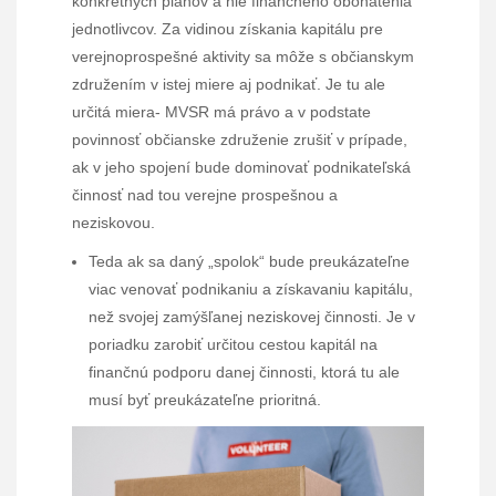
konkrétnych plánov a nie finančného obohatenia
jednotlivcov. Za vidinou získania kapitálu pre
verejnoprospešné aktivity sa môže s občianskym
združením v istej miere aj podnikať. Je tu ale
určitá miera- MVSR má právo a v podstate
povinnosť občianske združenie zrušiť v prípade,
ak v jeho spojení bude dominovať podnikateľská
činnosť nad tou verejne prospešnou a
neziskovou.
Teda ak sa daný „spolok“ bude preukázateľne
viac venovať podnikaniu a získavaniu kapitálu,
než svojej zamýšľanej neziskovej činnosti. Je v
poriadku zarobiť určitou cestou kapitál na
finančnú podporu danej činnosti, ktorá tu ale
musí byť preukázateľne prioritná.