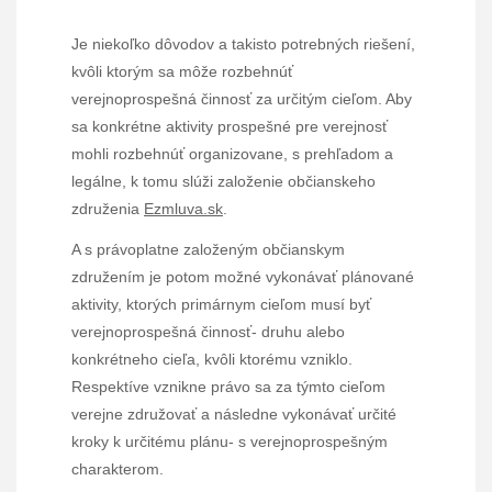
Je niekoľko dôvodov a takisto potrebných riešení,
kvôli ktorým sa môže rozbehnúť
verejnoprospešná činnosť za určitým cieľom. Aby
sa konkrétne aktivity prospešné pre verejnosť
mohli rozbehnúť organizovane, s prehľadom a
legálne, k tomu slúži založenie občianskeho
združenia
Ezmluva.sk
.
A s právoplatne založeným občianskym
združením je potom možné vykonávať plánované
aktivity, ktorých primárnym cieľom musí byť
verejnoprospešná činnosť- druhu alebo
konkrétneho cieľa, kvôli ktorému vzniklo.
Respektíve vznikne právo sa za týmto cieľom
verejne združovať a následne vykonávať určité
kroky k určitému plánu- s verejnoprospešným
charakterom.