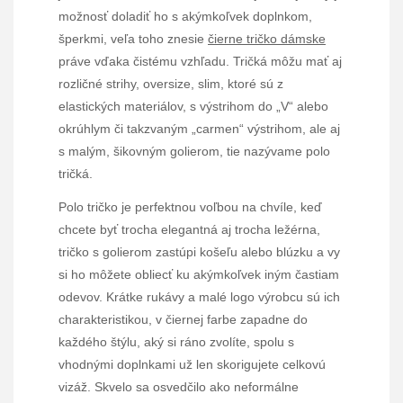
možnosť doladiť ho s akýmkoľvek doplnkom,
šperkmi, veľa toho znesie
čierne tričko dámske
práve vďaka čistému vzhľadu. Tričká môžu mať aj
rozličné strihy, oversize, slim, ktoré sú z
elastických materiálov, s výstrihom do „V“ alebo
okrúhlym či takzvaným „carmen“ výstrihom, ale aj
s malým, šikovným golierom, tie nazývame polo
tričká.
Polo tričko je perfektnou voľbou na chvíle, keď
chcete byť trocha elegantná aj trocha ležérna,
tričko s golierom zastúpi košeľu alebo blúzku a vy
si ho môžete obliecť ku akýmkoľvek iným častiam
odevov. Krátke rukávy a malé logo výrobcu sú ich
charakteristikou, v čiernej farbe zapadne do
každého štýlu, aký si ráno zvolíte, spolu s
vhodnými doplnkami už len skorigujete celkovú
vizáž. Skvelo sa osvedčilo ako neformálne