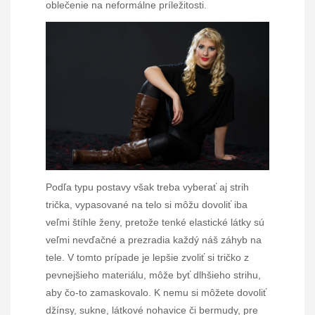
oblečenie na neformálne príležitosti.
Podľa typu postavy však treba vyberať aj strih
trička, vypasované na telo si môžu dovoliť iba
veľmi štíhle ženy, pretože tenké elastické látky sú
veľmi nevďačné a prezradia každý náš záhyb na
tele. V tomto prípade je lepšie zvoliť si tričko z
pevnejšieho materiálu, môže byť dlhšieho strihu,
aby čo-to zamaskovalo. K nemu si môžete dovoliť
džínsy, sukne, látkové nohavice či bermudy, pre