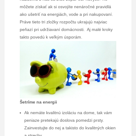
môžete získať ak si osvojíte nenáročné pravidlá
ako ušetriť na energiách, vode a pri nakupovaní.
Práve tieto tri zložky rozpočtu ukrajujú najviac
peňazí pri udržiavaní domácnosti. Aj malé kroky
takto povedú k veľkým úsporám.
Šetríme na energii
Ak nemáte kvalitnú izoláciu na dome, tak vám
peniaze pretekajú doslova pomedzi prsty.
Zainvestujte do nej a takisto do kvalitných okien
a strechy.