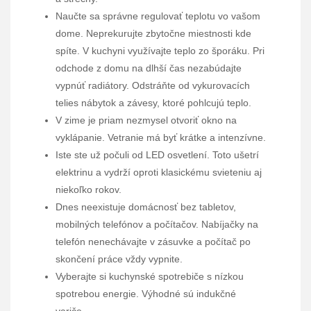
Naučte sa správne regulovať teplotu vo vašom
dome. Neprekurujte zbytočne miestnosti kde
spíte. V kuchyni využívajte teplo zo šporáku. Pri
odchode z domu na dlhší čas nezabúdajte
vypnúť radiátory. Odstráňte od vykurovacích
telies nábytok a závesy, ktoré pohlcujú teplo.
V zime je priam nezmysel otvoriť okno na
vyklápanie. Vetranie má byť krátke a intenzívne.
Iste ste už počuli od LED osvetlení. Toto ušetrí
elektrinu a vydrží oproti klasickému svieteniu aj
niekoľko rokov.
Dnes neexistuje domácnosť bez tabletov,
mobilných telefónov a počítačov. Nabíjačky na
telefón nenechávajte v zásuvke a počítač po
skončení práce vždy vypnite.
Vyberajte si kuchynské spotrebiče s nízkou
spotrebou energie. Výhodné sú indukčné
variče.