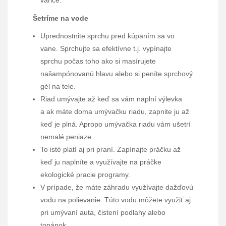
Šetríme na vode
Uprednostnite sprchu pred kúpaním sa vo
vane. Sprchujte sa efektívne t.j. vypínajte
sprchu počas toho ako si masírujete
našampónovanú hlavu alebo si peníte sprchový
gél na tele.
Riad umývajte až keď sa vám naplní výlevka
a ak máte doma umývačku riadu, zapnite ju až
keď je plná. Apropo umývačka riadu vám ušetrí
nemalé peniaze.
To isté platí aj pri praní. Zapínajte práčku až
keď ju naplníte a využívajte na práčke
ekologické pracie programy.
V prípade, že máte záhradu využívajte dažďovú
vodu na polievanie. Túto vodu môžete využiť aj
pri umývaní auta, čistení podlahy alebo
topánok.