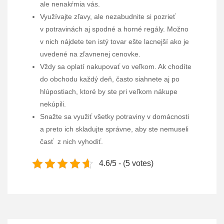
ale nenakŕmia vás.
Využívajte zľavy, ale nezabudnite si pozrieť
v potravinách aj spodné a horné regály. Možno
v nich nájdete ten istý tovar ešte lacnejší ako je
uvedené na zľavnenej cenovke.
Vždy sa oplatí nakupovať vo veľkom. Ak chodíte
do obchodu každý deň, často siahnete aj po
hlúpostiach, ktoré by ste pri veľkom nákupe
nekúpili.
Snažte sa využiť všetky potraviny v domácnosti
a preto ich skladujte správne, aby ste nemuseli
časť z nich vyhodiť.
4.6/5 - (5 votes)